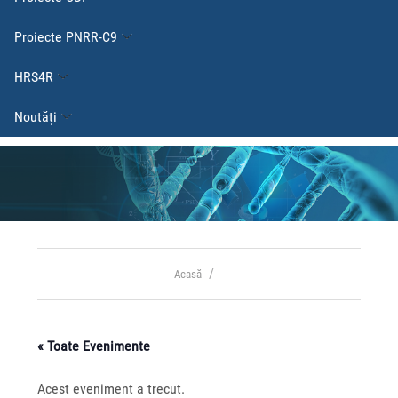
Proiecte PNRR-C9
HRS4R
Noutăți
Acasă
« Toate Evenimente
Acest eveniment a trecut.