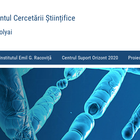
ul Cercetării Științifice
olyai
Institutul Emil G. Racoviță
Centrul Suport Orizont 2020
Proie