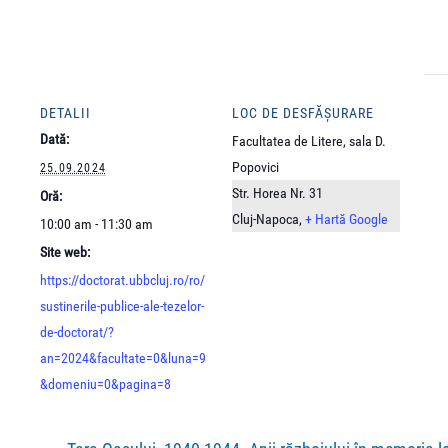
DETALII
LOC DE DESFĂȘURARE
Dată:
Facultatea de Litere, sala D.
Popovici
25.09.2024
Str. Horea Nr. 31
Oră:
Cluj-Napoca
,
+ Hartă Google
10:00 am - 11:30 am
Site web:
https://doctorat.ubbcluj.ro/ro/
sustinerile-publice-ale-tezelor-
de-doctorat/?
an=2024&facultate=0&luna=9
&domeniu=0&pagina=8