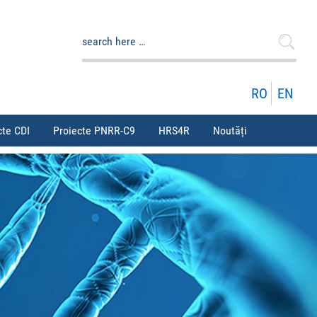
Caută
după:
RO
EN
cte CDI
Proiecte PNRR-C9
HRS4R
Noutăți