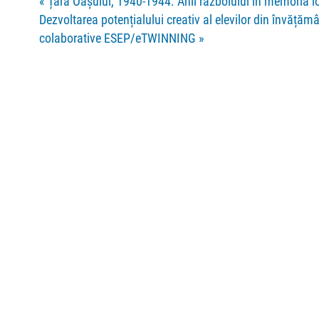
«
Țara Oașului, 1940-1944. Anii războiului în memoria lo
Dezvoltarea potențialului creativ al elevilor din învățămâ
colaborative ESEP/eTWINNING
»