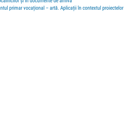
calnicilor și în documente de arhivă
ntul primar vocațional – artă. Aplicații în contextul proiectelor