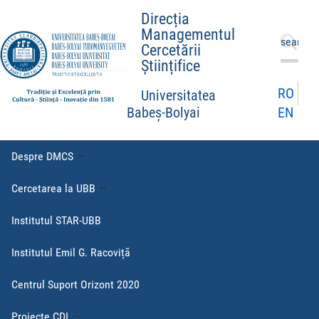
Direcția
Managementul
Caută
Cercetării
după:
Științifice
RO
Universitatea
EN
Babeș-Bolyai
Despre DMCS
Cercetarea la UBB
Institutul STAR-UBB
Institutul Emil G. Racoviță
Centrul Suport Orizont 2020
Proiecte CDI