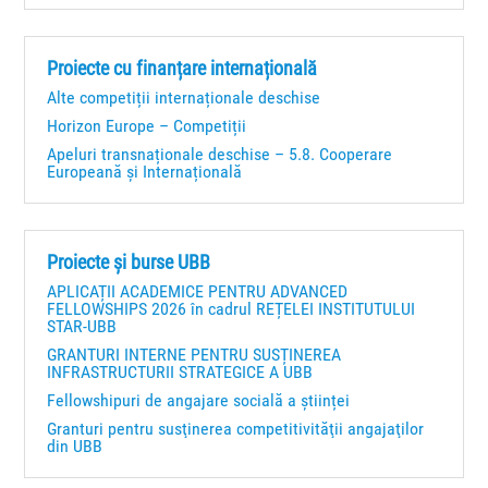
Proiecte cu finanțare internațională
Alte competiții internaționale deschise
Horizon Europe – Competiții
Apeluri transnaționale deschise – 5.8. Cooperare
Europeană și Internațională
Proiecte și burse UBB
APLICAȚII ACADEMICE PENTRU ADVANCED
FELLOWSHIPS 2026 în cadrul REȚELEI INSTITUTULUI
STAR-UBB
GRANTURI INTERNE PENTRU SUSȚINEREA
INFRASTRUCTURII STRATEGICE A UBB
Fellowshipuri de angajare socială a științei
Granturi pentru susţinerea competitivităţii angajaţilor
din UBB