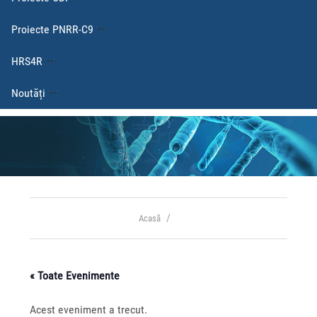
Proiecte PNRR-C9
HRS4R
Noutăți
Acasă
« Toate Evenimente
Acest eveniment a trecut.