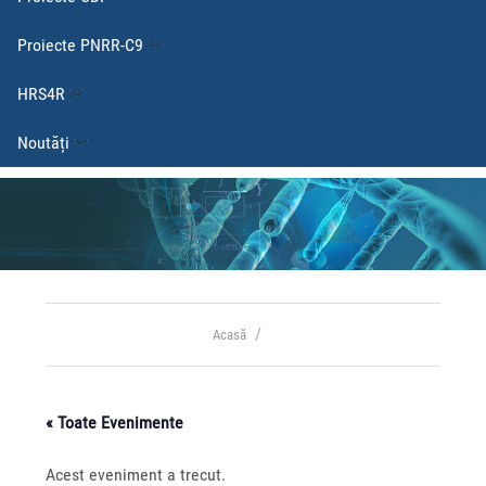
Proiecte PNRR-C9
HRS4R
Noutăți
Acasă
« Toate Evenimente
Acest eveniment a trecut.