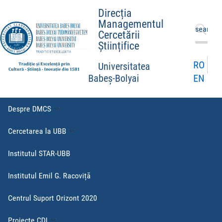
Direcția
Managementul
Caută
Cercetării
după:
Științifice
RO
Universitatea
EN
Babeș-Bolyai
Despre DMCS
Cercetarea la UBB
Institutul STAR-UBB
Institutul Emil G. Racoviță
Centrul Suport Orizont 2020
Proiecte CDI