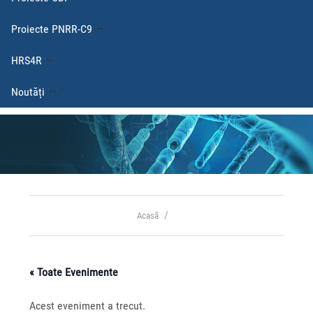
Proiecte PNRR-C9
HRS4R
Noutăți
Acasă
« Toate Evenimente
Acest eveniment a trecut.