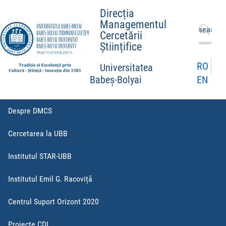
Direcția
Managementul
Caută
Cercetării
după:
Științifice
RO
Universitatea
EN
Babeș-Bolyai
Despre DMCS
Cercetarea la UBB
Institutul STAR-UBB
Institutul Emil G. Racoviță
Centrul Suport Orizont 2020
Proiecte CDI