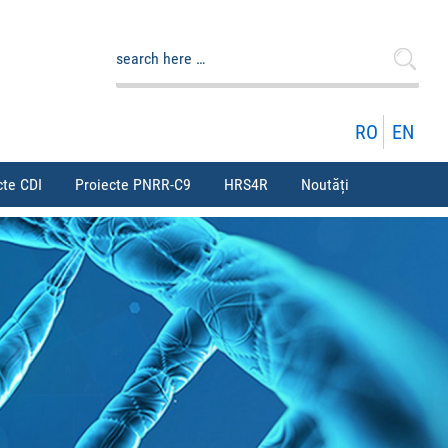
Caută
după:
RO
EN
cte CDI
Proiecte PNRR-C9
HRS4R
Noutăți