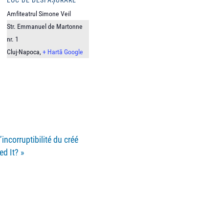
LOC DE DESFĂȘURARE
Amfiteatrul Simone Veil
Str. Emmanuel de Martonne
nr. 1
Cluj-Napoca
,
+ Hartă Google
incorruptibilité du créé
ed It?
»