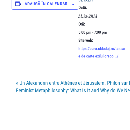
DETALII
ADAUGĂ ÎN CALENDAR
Dată:
25.04.2024
Oră:
5:00 pm - 7:00 pm
Site web:
https://euro.ubbcluj.ro/lansar
e-de-carte-exilul-greco.../
«
Un Alexandrin entre Athènes et Jérusalem. Philon sur l’
Feminist Metaphilosophy: What Is It and Why do We Ne