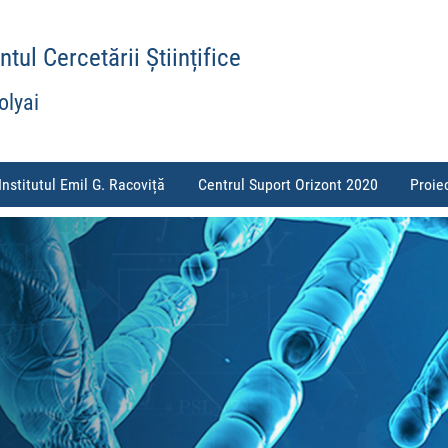
ul Cercetării Științifice
olyai
Institutul Emil G. Racoviță
Centrul Suport Orizont 2020
Proie