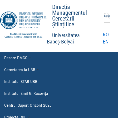
Direcția
Managementul
Caută
Cercetării
după:
Științifice
RO
Universitatea
EN
Babeș-Bolyai
Despre DMCS
Cercetarea la UBB
Institutul STAR-UBB
Institutul Emil G. Racoviță
Centrul Suport Orizont 2020
Proiecte CDI