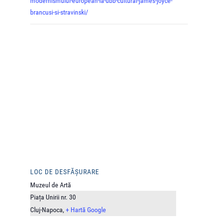
modernismului-european-la-ubb-cultural-james-joyce-
brancusi-si-stravinski/
LOC DE DESFĂȘURARE
Muzeul de Artă
Piața Unirii nr. 30
Cluj-Napoca
,
+ Hartă Google