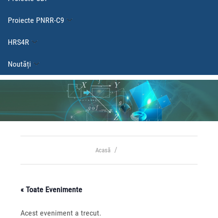
Proiecte PNRR-C9
HRS4R
Noutăți
Acasă
« Toate Evenimente
Acest eveniment a trecut.