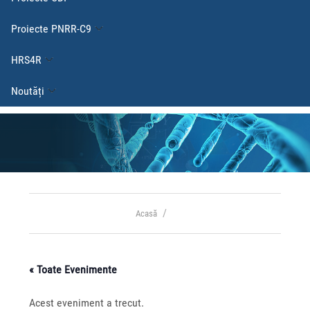
Proiecte PNRR-C9
HRS4R
Noutăți
Acasă
« Toate Evenimente
Acest eveniment a trecut.