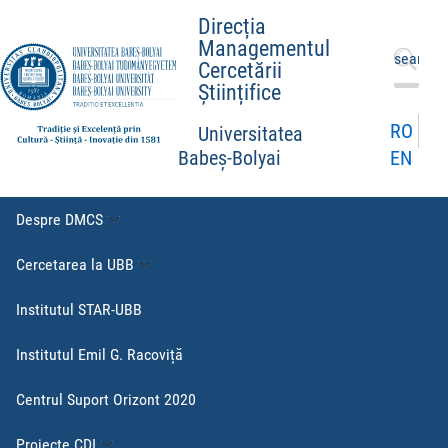
Direcția
Managementul
Caută
Cercetării
după:
Științifice
RO
Universitatea
EN
Babeș-Bolyai
Despre DMCS
Cercetarea la UBB
Institutul STAR-UBB
Institutul Emil G. Racoviță
Centrul Suport Orizont 2020
Proiecte CDI