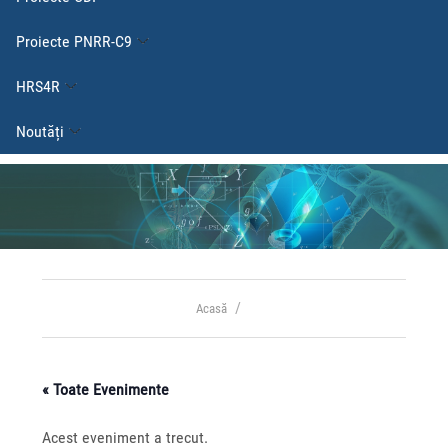
Proiecte PNRR-C9
HRS4R
Noutăți
Acasă
« Toate Evenimente
Acest eveniment a trecut.