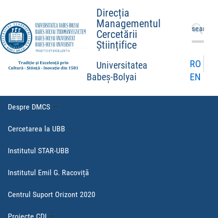
Direcția
Managementul
Caută
Cercetării
după:
Științifice
RO
Universitatea
EN
Babeș-Bolyai
Despre DMCS
Cercetarea la UBB
Institutul STAR-UBB
Institutul Emil G. Racoviță
Centrul Suport Orizont 2020
Proiecte CDI