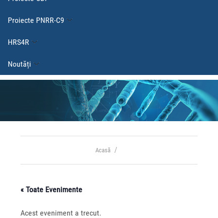
Proiecte PNRR-C9
HRS4R
Noutăți
Acasă
« Toate Evenimente
Acest eveniment a trecut.