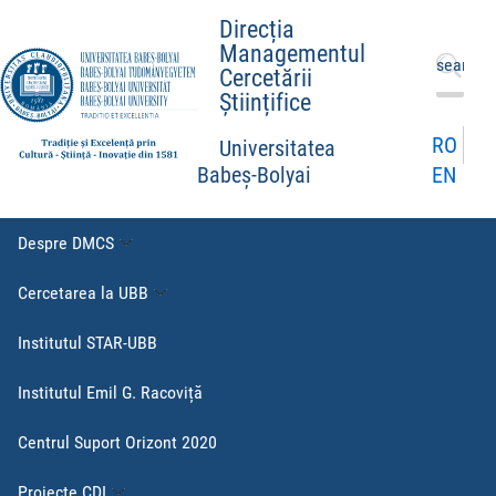
Direcția
Managementul
Caută
Cercetării
după:
Științifice
RO
Universitatea
EN
Babeș-Bolyai
Despre DMCS
Cercetarea la UBB
Institutul STAR-UBB
Institutul Emil G. Racoviță
Centrul Suport Orizont 2020
Proiecte CDI