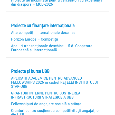
Proiecte de mobilitate pentru cercetători cu experiență
din diaspora – MCD-2026
Proiecte cu finanțare internațională
Alte competiții internaționale deschise
Horizon Europe – Competiții
Apeluri transnaționale deschise – 5.8. Cooperare
Europeană și Internațională
Proiecte și burse UBB
APLICAȚII ACADEMICE PENTRU ADVANCED
FELLOWSHIPS 2026 în cadrul REȚELEI INSTITUTULUI
STAR-UBB
GRANTURI INTERNE PENTRU SUSȚINEREA
INFRASTRUCTURII STRATEGICE A UBB
Fellowshipuri de angajare socială a științei
Granturi pentru susţinerea competitivităţii angajaţilor
din UBB