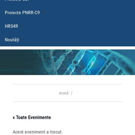
Proiecte PNRR-C9
HRS4R
Noutăți
Acasă
« Toate Evenimente
Acest eveniment a trecut.