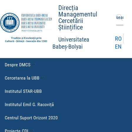
Direcția
Managementul
Caută
Cercetării
după:
Științifice
RO
Universitatea
EN
Babeș-Bolyai
Despre DMCS
Cercetarea la UBB
Institutul STAR-UBB
Institutul Emil G. Racoviță
Centrul Suport Orizont 2020
Proiecte CDI