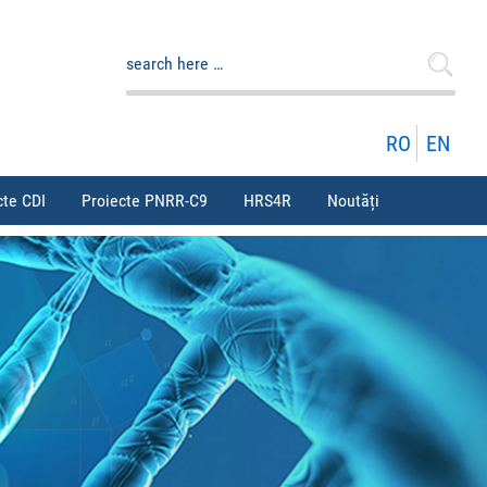
Caută
după:
RO
EN
cte CDI
Proiecte PNRR-C9
HRS4R
Noutăți