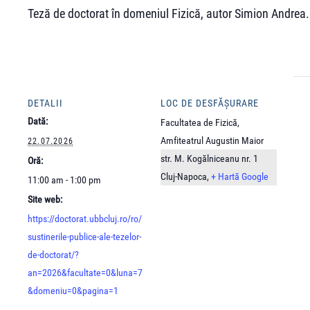
Teză de doctorat în domeniul Fizică, autor Simion Andrea.
DETALII
LOC DE DESFĂȘURARE
Dată:
Facultatea de Fizică,
Amfiteatrul Augustin Maior
22.07.2026
str. M. Kogălniceanu nr. 1
Oră:
Cluj-Napoca
,
+ Hartă Google
11:00 am - 1:00 pm
Site web:
https://doctorat.ubbcluj.ro/ro/
sustinerile-publice-ale-tezelor-
de-doctorat/?
an=2026&facultate=0&luna=7
&domeniu=0&pagina=1