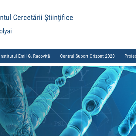
ul Cercetării Științifice
olyai
Institutul Emil G. Racoviță
Centrul Suport Orizont 2020
Proie