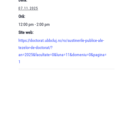
07.11.2025
Oră:
12:00 pm - 2:00 pm
Site web:
https://doctorat.ubbcluj.ro/ro/sustinerile-publice-ale-
tezelor-de-doctorat/?
an=2025&facultate=0&luna=11&domeniu=0&pagina=
1