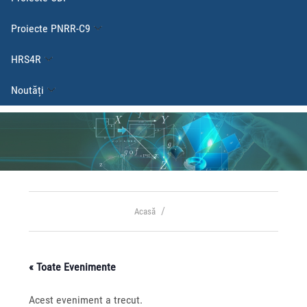
Proiecte PNRR-C9
HRS4R
Noutăți
Acasă
« Toate Evenimente
Acest eveniment a trecut.