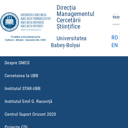
Direcția
Managementul
Caută
Cercetării
după:
Științifice
RO
Universitatea
EN
Babeș-Bolyai
Despre DMCS
Cercetarea la UBB
Institutul STAR-UBB
Institutul Emil G. Racoviță
Centrul Suport Orizont 2020
Proiecte CDI