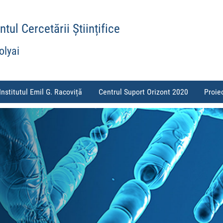
ul Cercetării Științifice
olyai
Institutul Emil G. Racoviță
Centrul Suport Orizont 2020
Proie