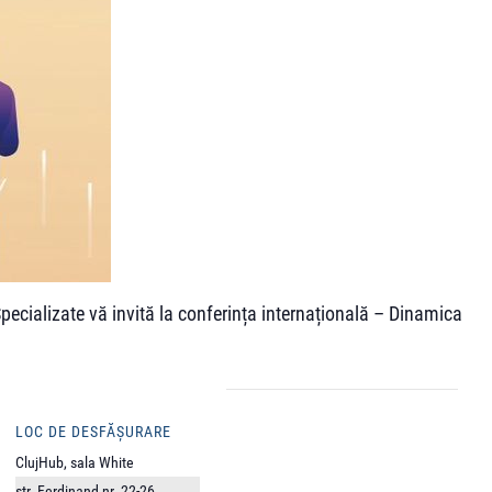
pecializate vă invită la conferința internațională – Dinamica
LOC DE DESFĂȘURARE
ClujHub, sala White
str. Ferdinand nr. 22-26