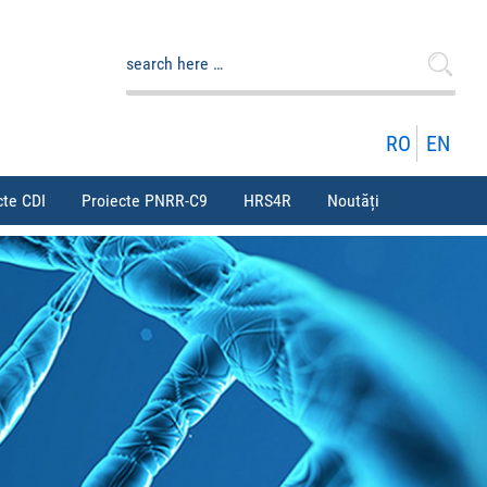
Caută
după:
RO
EN
cte CDI
Proiecte PNRR-C9
HRS4R
Noutăți