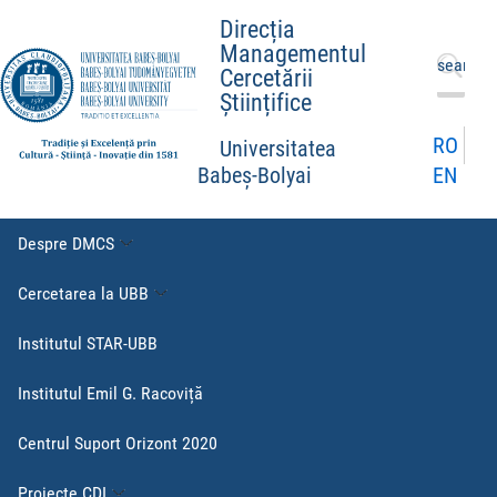
Direcția
Managementul
Caută
Cercetării
după:
Științifice
RO
Universitatea
EN
Babeș-Bolyai
Despre DMCS
Cercetarea la UBB
Institutul STAR-UBB
Institutul Emil G. Racoviță
Centrul Suport Orizont 2020
Proiecte CDI