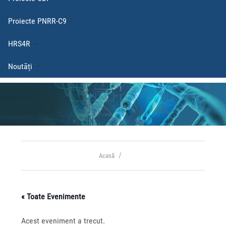
Proiecte PNRR-C9
HRS4R
Noutăți
Acasă
« Toate Evenimente
Acest eveniment a trecut.