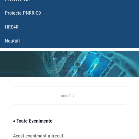
Proiecte PNRR-C9
HRS4R
Noutăți
Acasă
« Toate Evenimente
Acest eveniment a trecut.