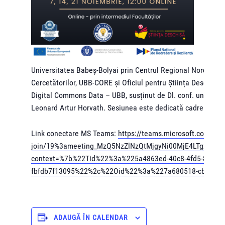
Universitatea Babeș-Bolyai prin Centrul Regional Nord-Vest 
Cercetătorilor, UBB-CORE și Oficiul pentru Știința Deschisă
Digital Commons Data – UBB, susținut de Dl. conf. univ. dr. Vl
Leonard Artur Horvath. Sesiunea este dedicată cadrelor dida
Link conectare MS Teams:
https://teams.microsoft.com/l/m
join/19%3ameeting_MzQ5NzZlNzQtMjgyNi00MjE4LTgzMzQ
context=%7b%22Tid%22%3a%225a4863ed-40c8-4fd5-8298-
fbfdb7f13095%22%2c%22Oid%22%3a%227a680518-cbee-40
ADAUGĂ ÎN CALENDAR