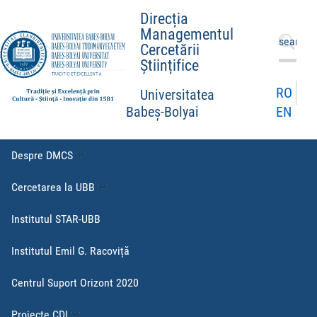
Direcția
Managementul
Caută
Cercetării
după:
Științifice
RO
Universitatea
EN
Babeș-Bolyai
Despre DMCS
Cercetarea la UBB
Institutul STAR-UBB
Institutul Emil G. Racoviță
Centrul Suport Orizont 2020
Proiecte CDI