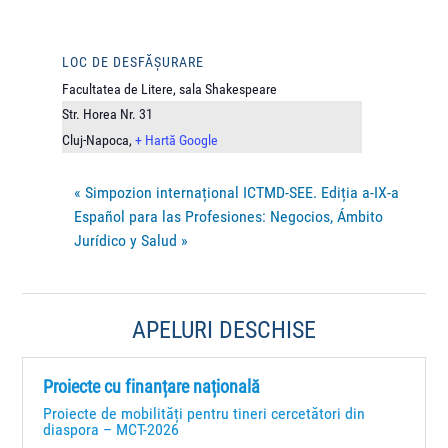
LOC DE DESFĂȘURARE
Facultatea de Litere, sala Shakespeare
Str. Horea Nr. 31
Cluj-Napoca
,
+ Hartă Google
«
Simpozion internațional ICTMD-SEE. Ediția a-IX-a
Español para las Profesiones: Negocios, Ámbito
Jurídico y Salud
»
APELURI DESCHISE
Proiecte cu finanțare națională
Proiecte de mobilități pentru tineri cercetători din
diaspora – MCT-2026