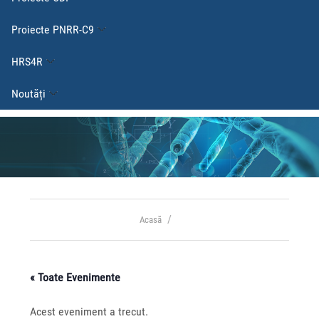
Proiecte PNRR-C9
HRS4R
Noutăți
Acasă
« Toate Evenimente
Acest eveniment a trecut.