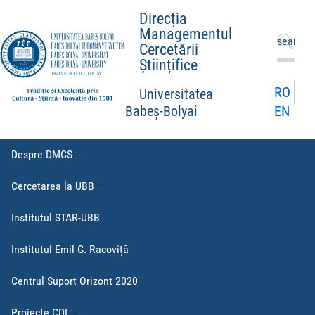
Direcția
Managementul
Caută
Cercetării
după:
Științifice
RO
Universitatea
EN
Babeș-Bolyai
Despre DMCS
Cercetarea la UBB
Institutul STAR-UBB
Institutul Emil G. Racoviță
Centrul Suport Orizont 2020
Proiecte CDI