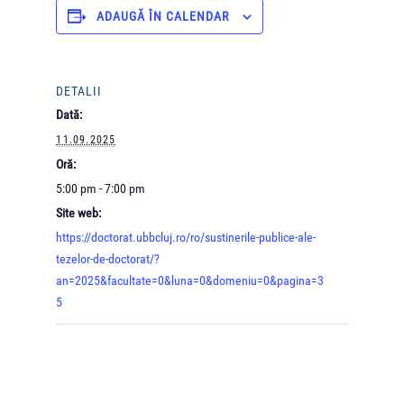
ADAUGĂ ÎN CALENDAR
DETALII
Dată:
11.09.2025
Oră:
5:00 pm - 7:00 pm
Site web:
https://doctorat.ubbcluj.ro/ro/sustinerile-publice-ale-
tezelor-de-doctorat/?
an=2025&facultate=0&luna=0&domeniu=0&pagina=3
5