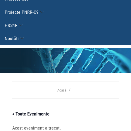
Proiecte PNRR-C9
HRS4R
Noutăți
Acasă
« Toate Evenimente
Acest eveniment a trecut.