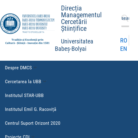
Direcția
Managementul
Caută
Cercetării
după:
Științifice
RO
Universitatea
EN
Babeș-Bolyai
Despre DMCS
Cercetarea la UBB
Institutul STAR-UBB
Institutul Emil G. Racoviță
Centrul Suport Orizont 2020
Proiecte CDI