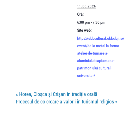
11.06.2026
Oră:
6:00 pm - 7:30 pm
Site web:
https://ubbcultural.ubbcluj.ro/
event/de-la-metal-la-forma-
atelier-de-turnare-a-
aluminiului-saptamana-
patrimoniului-cultural-
universitar/
«
Horea, Cloșca și Crișan în tradiția orală
Procesul de co-creare a valorii în turismul religios
»