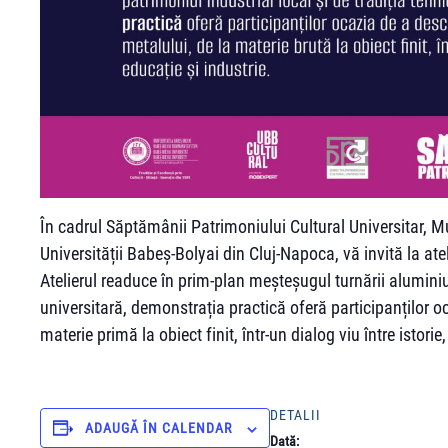
În cadrul Săptămânii Patrimoniului Cultural Universitar, Mu
Universității Babeș-Bolyai din Cluj-Napoca, vă invită la atel
Atelierul readuce în prim-plan meșteșugul turnării aluminiul
universitară, demonstrația practică oferă participanților 
materie primă la obiect finit, într-un dialog viu între istorie
DETALII
ADAUGĂ ÎN CALENDAR
Dată: