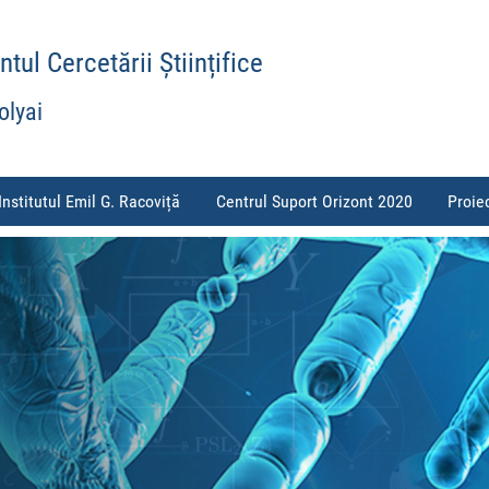
ul Cercetării Științifice
olyai
Institutul Emil G. Racoviță
Centrul Suport Orizont 2020
Proie