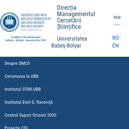
Direcția
Managementul
Caută
Cercetării
după:
Științifice
RO
Universitatea
EN
Babeș-Bolyai
Despre DMCS
Cercetarea la UBB
Institutul STAR-UBB
Institutul Emil G. Racoviță
Centrul Suport Orizont 2020
Proiecte CDI