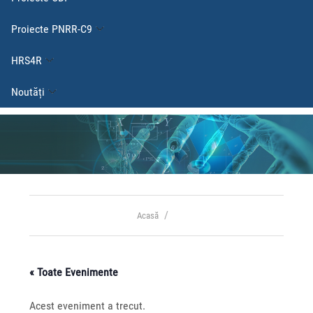
Proiecte PNRR-C9
HRS4R
Noutăți
Acasă
« Toate Evenimente
Acest eveniment a trecut.