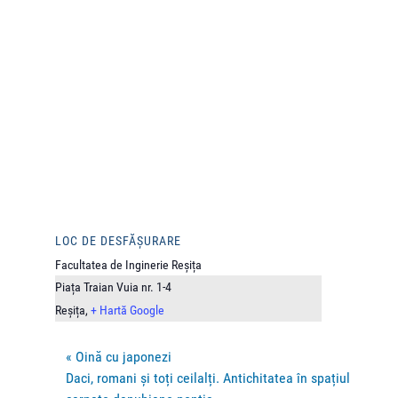
LOC DE DESFĂȘURARE
Facultatea de Inginerie Reșița
Piața Traian Vuia nr. 1-4
Reșița
,
+ Hartă Google
«
Oină cu japonezi
Daci, romani și toți ceilalți. Antichitatea în spațiul