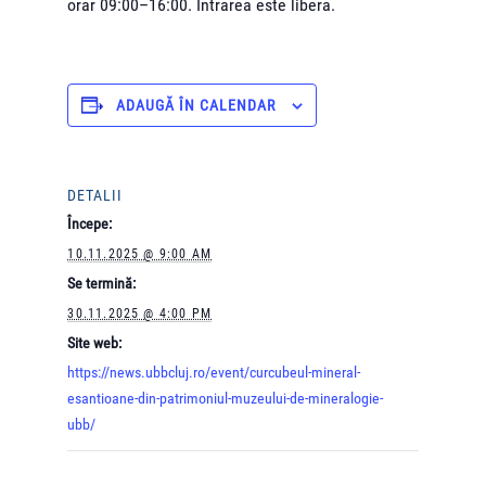
orar 09:00–16:00. Intrarea este liberă.
ADAUGĂ ÎN CALENDAR
DETALII
Începe:
10.11.2025 @ 9:00 AM
Se termină:
30.11.2025 @ 4:00 PM
Site web:
https://news.ubbcluj.ro/event/curcubeul-mineral-
esantioane-din-patrimoniul-muzeului-de-mineralogie-
ubb/