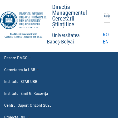
Direcția
Managementul
Caută
Cercetării
după:
Științifice
RO
Universitatea
EN
Babeș-Bolyai
Despre DMCS
Cercetarea la UBB
Institutul STAR-UBB
Institutul Emil G. Racoviță
Centrul Suport Orizont 2020
Proiecte CDI