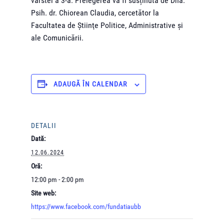
vârstei a 3-a. Prelegerea va fi susținută de Dna.
Psih. dr. Chiorean Claudia, cercetător la
Facultatea de Ştiinţe Politice, Administrative şi
ale Comunicării.
ADAUGĂ ÎN CALENDAR
DETALII
Dată:
12.06.2024
Oră:
12:00 pm - 2:00 pm
Site web:
https://www.facebook.com/fundatiaubb