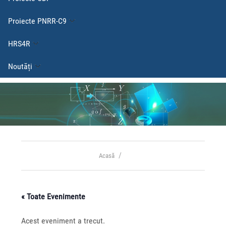
Proiecte PNRR-C9
HRS4R
Noutăți
Acasă
« Toate Evenimente
Acest eveniment a trecut.