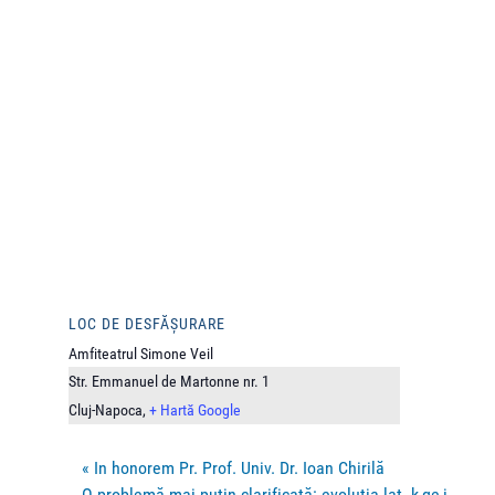
LOC DE DESFĂȘURARE
Amfiteatrul Simone Veil
Str. Emmanuel de Martonne nr. 1
Cluj-Napoca
,
+ Hartă Google
«
In honorem Pr. Prof. Univ. Dr. Ioan Chirilă
O problemă mai puțin clarificată: evoluția lat. k,ge,i