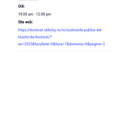
Oră:
10:00 am - 12:00 pm
Site web:
https://doctorat.ubbcluj.ro/ro/sustinerile-publice-ale-
tezelor-de-doctorat/?
an=2025&facultate=0&luna=7&domeniu=0&pagina=2