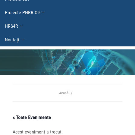
Proiecte PNRR-C9
HRS4R
Noutăți
Acasă
« Toate Evenimente
Acest eveniment a trecut.