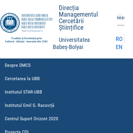
Direcția
Managementul
Caută
Cercetării
după:
Științifice
RO
Universitatea
EN
Babeș-Bolyai
Despre DMCS
Cercetarea la UBB
Institutul STAR-UBB
Institutul Emil G. Racoviță
Centrul Suport Orizont 2020
Proiecte CDI