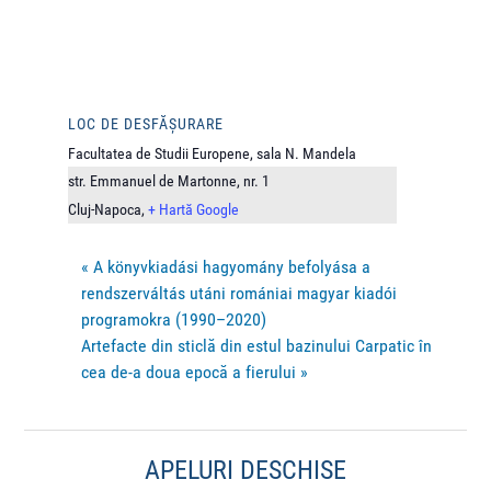
LOC DE DESFĂȘURARE
Facultatea de Studii Europene, sala N. Mandela
str. Emmanuel de Martonne, nr. 1
Cluj-Napoca
,
+ Hartă Google
«
A könyvkiadási hagyomány befolyása a
rendszerváltás utáni romániai magyar kiadói
programokra (1990–2020)
Artefacte din sticlă din estul bazinului Carpatic în
cea de-a doua epocă a fierului
»
APELURI DESCHISE