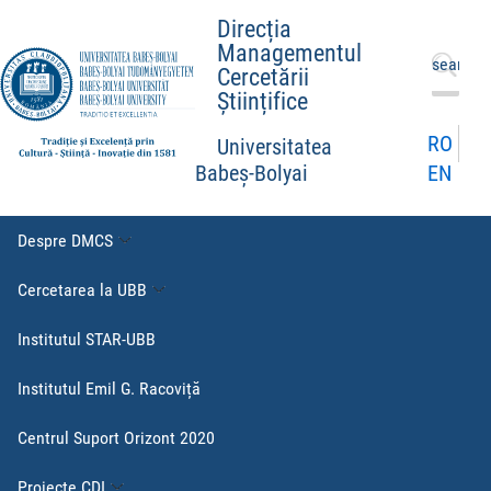
Direcția
Managementul
Caută
Cercetării
după:
Științifice
RO
Universitatea
EN
Babeș-Bolyai
Despre DMCS
Cercetarea la UBB
Institutul STAR-UBB
Institutul Emil G. Racoviță
Centrul Suport Orizont 2020
Proiecte CDI