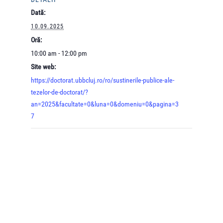
Dată:
10.09.2025
Oră:
10:00 am - 12:00 pm
Site web:
https://doctorat.ubbcluj.ro/ro/sustinerile-publice-ale-
tezelor-de-doctorat/?
an=2025&facultate=0&luna=0&domeniu=0&pagina=3
7