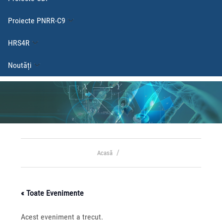
Proiecte PNRR-C9
HRS4R
Noutăți
Acasă
« Toate Evenimente
Acest eveniment a trecut.