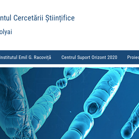
ul Cercetării Științifice
olyai
Institutul Emil G. Racoviță
Centrul Suport Orizont 2020
Proie