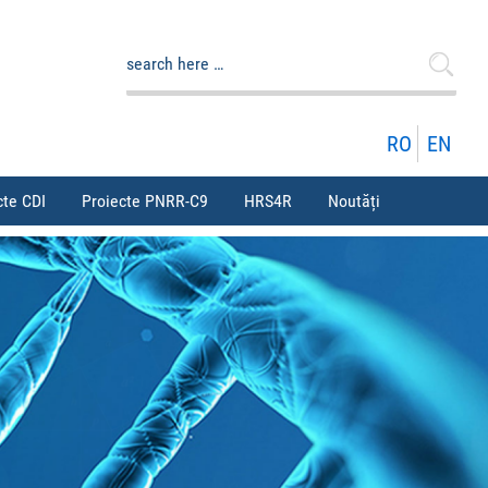
Caută
după:
RO
EN
cte CDI
Proiecte PNRR-C9
HRS4R
Noutăți