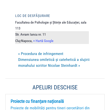
LOC DE DESFĂȘURARE
Facultatea de Psihologie și Științe ale Educației, sala
113
Str. Avram Iancu nr. 11
Cluj-Napoca
,
+ Hartă Google
«
Procedura de infringement
Dimensiunea omiletică şi catehetică a slujirii
monahului scriitor Nicolae Steinhardt
»
APELURI DESCHISE
Proiecte cu finanțare națională
Proiecte de mobilități pentru tineri cercetători din