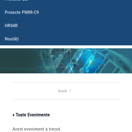
Proiecte PNRR-C9
HRS4R
Noutăți
Acasă
« Toate Evenimente
Acest eveniment a trecut.