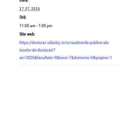
27.07.2026
Oră:
11:00 am - 1:00 pm
Site web:
https://doctorat.ubbcluj.ro/ro/sustinerile-publice-ale-
tezelor-de-doctorat/?
an=2026&facultate=0&luna=7&domeniu=0&pagina=1