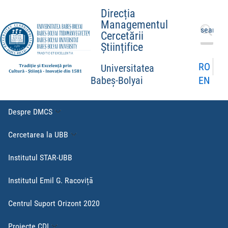
Direcția
Managementul
Caută
Cercetării
după:
Științifice
RO
Universitatea
EN
Babeș-Bolyai
Despre DMCS
Cercetarea la UBB
Institutul STAR-UBB
Institutul Emil G. Racoviță
Centrul Suport Orizont 2020
Proiecte CDI