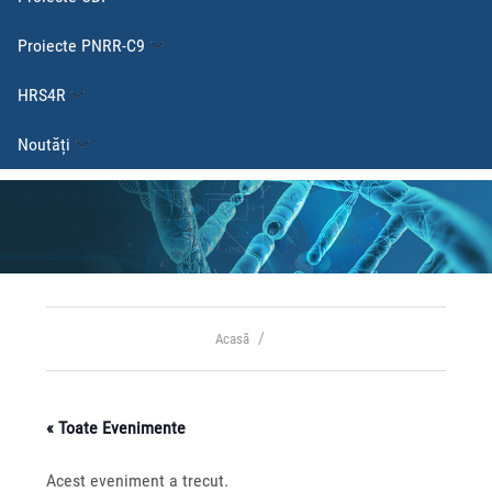
Proiecte PNRR-C9
HRS4R
Noutăți
Acasă
« Toate Evenimente
Acest eveniment a trecut.