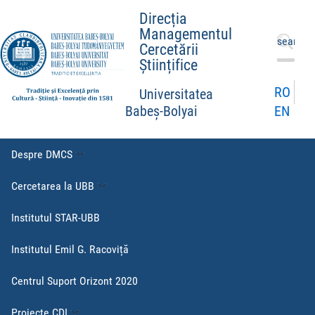
Direcția
Managementul
Caută
Cercetării
după:
Științifice
RO
Universitatea
EN
Babeș-Bolyai
Despre DMCS
Cercetarea la UBB
Institutul STAR-UBB
Institutul Emil G. Racoviță
Centrul Suport Orizont 2020
Proiecte CDI