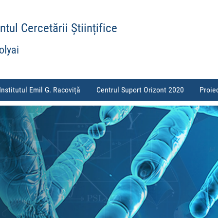
ul Cercetării Științifice
olyai
Institutul Emil G. Racoviță
Centrul Suport Orizont 2020
Proie