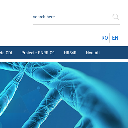
Caută
după:
RO
EN
cte CDI
Proiecte PNRR-C9
HRS4R
Noutăți