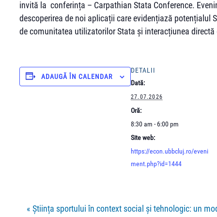
invită la conferința – Carpathian Stata Conference. Evenime
descoperirea de noi aplicații care evidențiază potențialul
de comunitatea utilizatorilor Stata și interacțiunea directă 
DETALII
ADAUGĂ ÎN CALENDAR
Dată:
27.07.2026
Oră:
8:30 am - 6:00 pm
Site web:
https://econ.ubbcluj.ro/eveni
ment.php?id=1444
«
Ştiința sportului în context social şi tehnologic: un mod