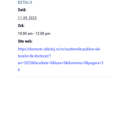
DETALII
Dată:
11.09.2025
Oră:
10:00 am - 12:00 pm
Site web:
https://doctorat.ubbcluj.ro/ro/sustinerile-publice-ale-
tezelor-de-doctorat/?
an=2025&facultate=0&luna=0&domeniu=0&pagina=3
6