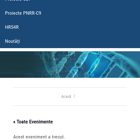
Proiecte PNRR-C9
HRS4R
Noutăți
Acasă
« Toate Evenimente
Acest eveniment a trecut.