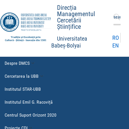
Direcția
Managementul
Caută
Cercetării
după:
Științifice
RO
Universitatea
EN
Babeș-Bolyai
Despre DMCS
Cercetarea la UBB
Institutul STAR-UBB
Institutul Emil G. Racoviță
Centrul Suport Orizont 2020
Proiecte CDI