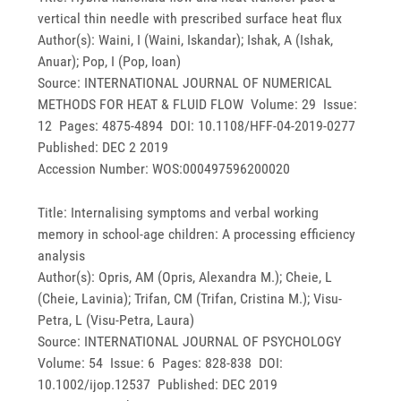
vertical thin needle with prescribed surface heat flux
Author(s): Waini, I (Waini, Iskandar); Ishak, A (Ishak,
Anuar); Pop, I (Pop, Ioan)
Source: INTERNATIONAL JOURNAL OF NUMERICAL
METHODS FOR HEAT & FLUID FLOW Volume: 29 Issue:
12 Pages: 4875-4894 DOI: 10.1108/HFF-04-2019-0277
Published: DEC 2 2019
Accession Number: WOS:000497596200020
Title: Internalising symptoms and verbal working
memory in school-age children: A processing efficiency
analysis
Author(s): Opris, AM (Opris, Alexandra M.); Cheie, L
(Cheie, Lavinia); Trifan, CM (Trifan, Cristina M.); Visu-
Petra, L (Visu-Petra, Laura)
Source: INTERNATIONAL JOURNAL OF PSYCHOLOGY
Volume: 54 Issue: 6 Pages: 828-838 DOI:
10.1002/ijop.12537 Published: DEC 2019