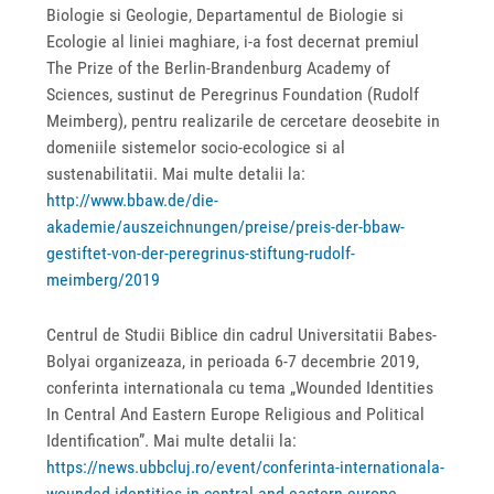
Biologie si Geologie, Departamentul de Biologie si
Ecologie al liniei maghiare, i-a fost decernat premiul
The Prize of the Berlin-Brandenburg Academy of
Sciences, sustinut de Peregrinus Foundation (Rudolf
Meimberg), pentru realizarile de cercetare deosebite in
domeniile sistemelor socio-ecologice si al
sustenabilitatii. Mai multe detalii la:
http://www.bbaw.de/die-
akademie/auszeichnungen/preise/preis-der-bbaw-
gestiftet-von-der-peregrinus-stiftung-rudolf-
meimberg/2019
Centrul de Studii Biblice din cadrul Universitatii Babes-
Bolyai organizeaza, in perioada 6-7 decembrie 2019,
conferinta internationala cu tema „Wounded Identities
In Central And Eastern Europe Religious and Political
Identification”. Mai multe detalii la:
https://news.ubbcluj.ro/event/conferinta-internationala-
wounded-identities-in-central-and-eastern-europe-