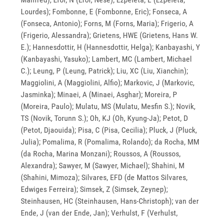
Lourdes); Fombonne, E (Fombonne, Eric); Fonseca, A
(Fonseca, Antonio); Forns, M (Forns, Maria); Frigerio, A
(Frigerio, Alessandra); Grietens, HWE (Grietens, Hans W.
E.); Hannesdottir, H (Hannesdottir, Helga); Kanbayashi, Y
(Kanbayashi, Yasuko); Lambert, MC (Lambert, Michael
C.); Leung, P (Leung, Patrick); Liu, XC (Liu, Xianchin);
Maggiolini, A (Maggiolini, Alfio); Markovic, J (Markovic,
Jasminka); Minaei, A (Minaei, Asghar); Moreira, P
(Moreira, Paulo); Mulatu, MS (Mulatu, Mesfin S.); Novik,
TS (Novik, Torunn S.); Oh, KJ (Oh, Kyung-Ja); Petot, D
(Petot, Djaouida); Pisa, C (Pisa, Cecilia); Pluck, J (Pluck,
Julia); Pomalima, R (Pomalima, Rolando); da Rocha, MM
(da Rocha, Marina Monzani); Roussos, A (Roussos,
Alexandra); Sawyer, M (Sawyer, Michael); Shahini, M
(Shahini, Mimoza); Silvares, EFD (de Mattos Silvares,
Edwiges Ferreira); Simsek, Z (Simsek, Zeynep);
Steinhausen, HC (Steinhausen, Hans-Christoph); van der
Ende, J (van der Ende, Jan); Verhulst, F (Verhulst,