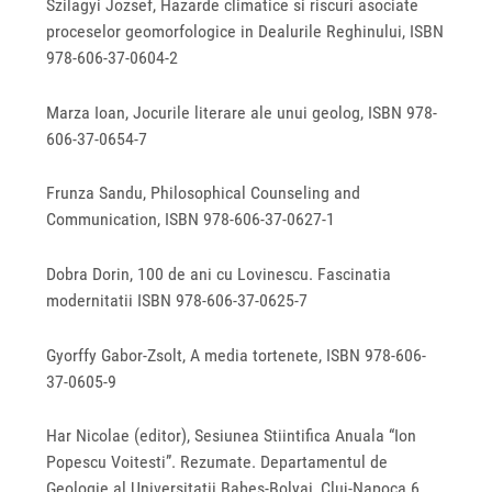
Szilagyi Jozsef, Hazarde climatice si riscuri asociate
proceselor geomorfologice in Dealurile Reghinului, ISBN
978-606-37-0604-2
Marza Ioan, Jocurile literare ale unui geolog, ISBN 978-
606-37-0654-7
Frunza Sandu, Philosophical Counseling and
Communication, ISBN 978-606-37-0627-1
Dobra Dorin, 100 de ani cu Lovinescu. Fascinatia
modernitatii ISBN 978-606-37-0625-7
Gyorffy Gabor-Zsolt, A media tortenete, ISBN 978-606-
37-0605-9
Har Nicolae (editor), Sesiunea Stiintifica Anuala “Ion
Popescu Voitesti”. Rezumate. Departamentul de
Geologie al Universitatii Babes-Bolyai, Cluj-Napoca 6