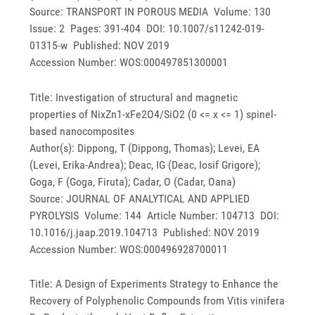
Source: TRANSPORT IN POROUS MEDIA Volume: 130
Issue: 2 Pages: 391-404 DOI: 10.1007/s11242-019-
01315-w Published: NOV 2019
Accession Number: WOS:000497851300001
Title: Investigation of structural and magnetic
properties of NixZn1-xFe2O4/SiO2 (0 <= x <= 1) spinel-
based nanocomposites
Author(s): Dippong, T (Dippong, Thomas); Levei, EA
(Levei, Erika-Andrea); Deac, IG (Deac, Iosif Grigore);
Goga, F (Goga, Firuta); Cadar, O (Cadar, Oana)
Source: JOURNAL OF ANALYTICAL AND APPLIED
PYROLYSIS Volume: 144 Article Number: 104713 DOI:
10.1016/j.jaap.2019.104713 Published: NOV 2019
Accession Number: WOS:000496928700011
Title: A Design of Experiments Strategy to Enhance the
Recovery of Polyphenolic Compounds from Vitis vinifera