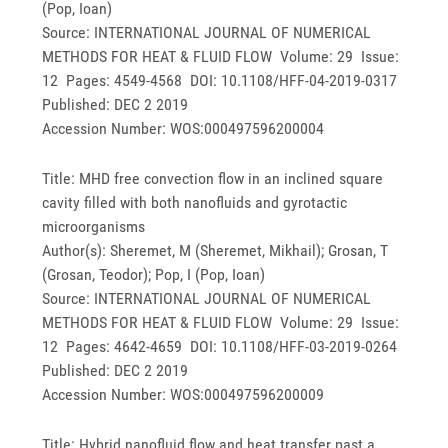
(Pop, Ioan)
Source: INTERNATIONAL JOURNAL OF NUMERICAL
METHODS FOR HEAT & FLUID FLOW Volume: 29 Issue:
12 Pages: 4549-4568 DOI: 10.1108/HFF-04-2019-0317
Published: DEC 2 2019
Accession Number: WOS:000497596200004
Title: MHD free convection flow in an inclined square
cavity filled with both nanofluids and gyrotactic
microorganisms
Author(s): Sheremet, M (Sheremet, Mikhail); Grosan, T
(Grosan, Teodor); Pop, I (Pop, Ioan)
Source: INTERNATIONAL JOURNAL OF NUMERICAL
METHODS FOR HEAT & FLUID FLOW Volume: 29 Issue:
12 Pages: 4642-4659 DOI: 10.1108/HFF-03-2019-0264
Published: DEC 2 2019
Accession Number: WOS:000497596200009
Title: Hybrid nanofluid flow and heat transfer past a