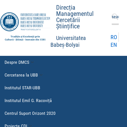
Direcția
Managementul
Caută
Cercetării
după:
Științifice
RO
Universitatea
EN
Babeș-Bolyai
Despre DMCS
Cercetarea la UBB
Institutul STAR-UBB
Institutul Emil G. Racoviță
Centrul Suport Orizont 2020
Proiecte CDI