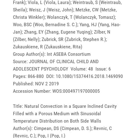
Frank); Viola, L (Viola, Laura); Weintraub, S (Weintraub,
Sheila); Weisz, J (Weisz, John); Metzke, CW (Metzke,
Christa Winkler); Wolanczyk, T (Wolanczyk, Tomasz);
Woo, BSC (Woo, Bernadine S. C.); Yang, HJ (Yang, Hao-
Jan); Zhang, EY (Zhang, Eugene Yuqing); Zilber, N
(Zilber, Nelly); Zubrick, SR (Zubrick, Stephen R.);
Zukauskiene, R (Zukauskiene, Rita)
Group Author(s): Int ASEBA Consortium
Source: JOURNAL OF CLINICAL CHILD AND
ADOLESCENT PSYCHOLOGY Volume: 48 Issue: 6
Pages: 866-880 DOI: 10.1080/15374416.2018.1469090
Published: NOV 2 2019
Accession Number: WOS:000497197000005
Title: Natural Convection in a Square Inclined Cavity
Filled with a Porous Medium with Sinusoidal
Temperature Distribution on Both Side Walls
Author(s): Cimpean, DS (Cimpean, D. S.); Revnic, C
(Revnic, C.); Pop, I (Pop, I.)