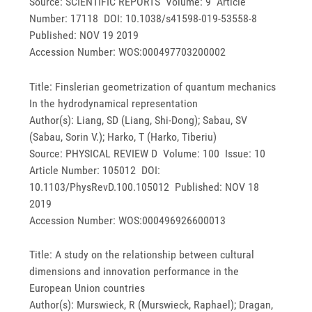
Source: SCIENTIFIC REPORTS Volume: 9 Article
Number: 17118 DOI: 10.1038/s41598-019-53558-8
Published: NOV 19 2019
Accession Number: WOS:000497703200002
Title: Finslerian geometrization of quantum mechanics
In the hydrodynamical representation
Author(s): Liang, SD (Liang, Shi-Dong); Sabau, SV
(Sabau, Sorin V.); Harko, T (Harko, Tiberiu)
Source: PHYSICAL REVIEW D Volume: 100 Issue: 10
Article Number: 105012 DOI:
10.1103/PhysRevD.100.105012 Published: NOV 18
2019
Accession Number: WOS:000496926600013
Title: A study on the relationship between cultural
dimensions and innovation performance in the
European Union countries
Author(s): Murswieck, R (Murswieck, Raphael); Dragan,