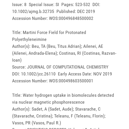
Issue: 8 Special Issue: SI Pages: 523-532 DOI:
10.1002/ajmg.b.32735 Published: DEC 2019
Accession Number: WOS:000496848500002
Title: Martini Force Field for Protonated
Polyethyleneimine
Author(s): Beu, TA (Beu, Titus Adrian); Ailenei, AE
(Ailenei, Andrada-Elena); Costinas, RI (Costinas, Razvan-
Ioan)
Source: JOURNAL OF COMPUTATIONAL CHEMISTRY
DOI: 10.1002/jcc.26110 Early Access Date: NOV 2019
Accession Number: WOS:000498603500001
Title: Water hydrogen uptake in biomolecules detected
via nuclear magnetic phosphorescence
Author(s): Sadet, A (Sadet, Aude); Stavarache, C
(Stavarache, Cristina); Teleanu, F (Teleanu, Florin);
Vasos, PR (Vasos, Paul R.)