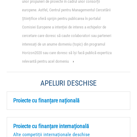
unor propuneri de proiecte în cadrul unor consorții
europene. Astfel, Centrul pentru Managementul Cercetării
Științifice oferă sprijin pentru publicarea în portalul
Comisiei Europene a intenției de interes a echipelor de
cercetare care doresc să caute colaboratori sau parteneri
interesați de un anume domeniu (topic) din programul
Horizon2020 sau care doresc să își facă publică expertiza
relevantă pentru acel domeniu
›
APELURI DESCHISE
Proiecte cu finanțare națională
Proiecte cu finanțare internațională
Alte competiții internaționale deschise