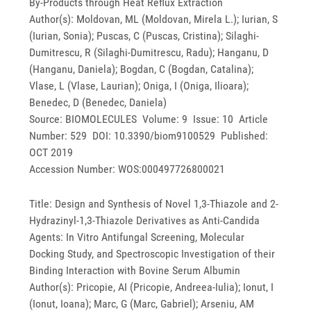
By-Products through Heat Reflux Extraction
Author(s): Moldovan, ML (Moldovan, Mirela L.); Iurian, S
(Iurian, Sonia); Puscas, C (Puscas, Cristina); Silaghi-
Dumitrescu, R (Silaghi-Dumitrescu, Radu); Hanganu, D
(Hanganu, Daniela); Bogdan, C (Bogdan, Catalina);
Vlase, L (Vlase, Laurian); Oniga, I (Oniga, Ilioara);
Benedec, D (Benedec, Daniela)
Source: BIOMOLECULES Volume: 9 Issue: 10 Article
Number: 529 DOI: 10.3390/biom9100529 Published:
OCT 2019
Accession Number: WOS:000497726800021
Title: Design and Synthesis of Novel 1,3-Thiazole and 2-
Hydrazinyl-1,3-Thiazole Derivatives as Anti-Candida
Agents: In Vitro Antifungal Screening, Molecular
Docking Study, and Spectroscopic Investigation of their
Binding Interaction with Bovine Serum Albumin
Author(s): Pricopie, AI (Pricopie, Andreea-Iulia); Ionut, I
(Ionut, Ioana); Marc, G (Marc, Gabriel); Arseniu, AM