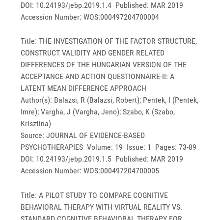
DOI: 10.24193/jebp.2019.1.4 Published: MAR 2019
Accession Number: WOS:000497204700004
Title: THE INVESTIGATION OF THE FACTOR STRUCTURE,
CONSTRUCT VALIDITY AND GENDER RELATED
DIFFERENCES OF THE HUNGARIAN VERSION OF THE
ACCEPTANCE AND ACTION QUESTIONNAIRE-II: A
LATENT MEAN DIFFERENCE APPROACH
Author(s): Balazsi, R (Balazsi, Robert); Pentek, I (Pentek,
Imre); Vargha, J (Vargha, Jeno); Szabo, K (Szabo,
Krisztina)
Source: JOURNAL OF EVIDENCE-BASED
PSYCHOTHERAPIES Volume: 19 Issue: 1 Pages: 73-89
DOI: 10.24193/jebp.2019.1.5 Published: MAR 2019
Accession Number: WOS:000497204700005
Title: A PILOT STUDY TO COMPARE COGNITIVE
BEHAVIORAL THERAPY WITH VIRTUAL REALITY VS.
STANDARD COGNITIVE BEHAVIORAL THERAPY FOR