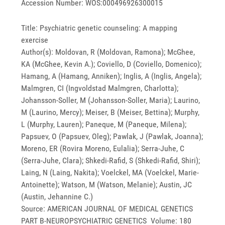
Accession Number: WOS:000496926300015
Title: Psychiatric genetic counseling: A mapping
exercise
Author(s): Moldovan, R (Moldovan, Ramona); McGhee,
KA (McGhee, Kevin A.); Coviello, D (Coviello, Domenico);
Hamang, A (Hamang, Anniken); Inglis, A (Inglis, Angela);
Malmgren, CI (Ingvoldstad Malmgren, Charlotta);
Johansson-Soller, M (Johansson-Soller, Maria); Laurino,
M (Laurino, Mercy); Meiser, B (Meiser, Bettina); Murphy,
L (Murphy, Lauren); Paneque, M (Paneque, Milena);
Papsuev, O (Papsuev, Oleg); Pawlak, J (Pawlak, Joanna);
Moreno, ER (Rovira Moreno, Eulalia); Serra-Juhe, C
(Serra-Juhe, Clara); Shkedi-Rafid, S (Shkedi-Rafid, Shiri);
Laing, N (Laing, Nakita); Voelckel, MA (Voelckel, Marie-
Antoinette); Watson, M (Watson, Melanie); Austin, JC
(Austin, Jehannine C.)
Source: AMERICAN JOURNAL OF MEDICAL GENETICS
PART B-NEUROPSYCHIATRIC GENETICS Volume: 180