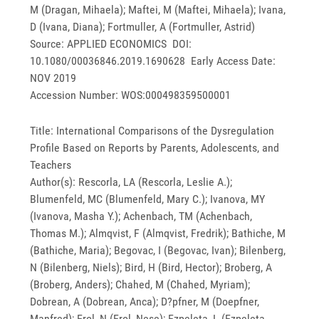
M (Dragan, Mihaela); Maftei, M (Maftei, Mihaela); Ivana,
D (Ivana, Diana); Fortmuller, A (Fortmuller, Astrid)
Source: APPLIED ECONOMICS DOI:
10.1080/00036846.2019.1690628 Early Access Date:
NOV 2019
Accession Number: WOS:000498359500001
Title: International Comparisons of the Dysregulation
Profile Based on Reports by Parents, Adolescents, and
Teachers
Author(s): Rescorla, LA (Rescorla, Leslie A.);
Blumenfeld, MC (Blumenfeld, Mary C.); Ivanova, MY
(Ivanova, Masha Y.); Achenbach, TM (Achenbach,
Thomas M.); Almqvist, F (Almqvist, Fredrik); Bathiche, M
(Bathiche, Maria); Begovac, I (Begovac, Ivan); Bilenberg,
N (Bilenberg, Niels); Bird, H (Bird, Hector); Broberg, A
(Broberg, Anders); Chahed, M (Chahed, Myriam);
Dobrean, A (Dobrean, Anca); D?pfner, M (Doepfner,
Manfred); Erol, N (Erol, Nese); Ezpeleta, L (Ezpeleta,