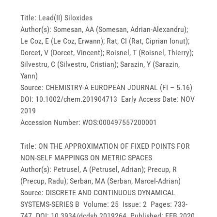
Title: Lead(II) Siloxides
Author(s): Somesan, AA (Somesan, Adrian-Alexandru);
Le Coz, E (Le Coz, Erwann); Rat, CI (Rat, Ciprian Ionut);
Dorcet, V (Dorcet, Vincent); Roisnel, T (Roisnel, Thierry);
Silvestru, C (Silvestru, Cristian); Sarazin, Y (Sarazin,
Yann)
Source: CHEMISTRY-A EUROPEAN JOURNAL (FI – 5.16)
DOI: 10.1002/chem.201904713 Early Access Date: NOV
2019
Accession Number: WOS:000497557200001
Title: ON THE APPROXIMATION OF FIXED POINTS FOR
NON-SELF MAPPINGS ON METRIC SPACES
Author(s): Petrusel, A (Petrusel, Adrian); Precup, R
(Precup, Radu); Serban, MA (Serban, Marcel-Adrian)
Source: DISCRETE AND CONTINUOUS DYNAMICAL
SYSTEMS-SERIES B Volume: 25 Issue: 2 Pages: 733-
747 DOI: 10.3934/dcdsb.2019264 Published: FEB 2020