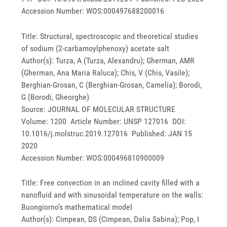
Accession Number: WOS:000497688200016
Title: Structural, spectroscopic and theoretical studies
of sodium (2-carbamoylphenoxy) acetate salt
Author(s): Turza, A (Turza, Alexandru); Gherman, AMR
(Gherman, Ana Maria Raluca); Chis, V (Chis, Vasile);
Berghian-Grosan, C (Berghian-Grosan, Camelia); Borodi,
G (Borodi, Gheorghe)
Source: JOURNAL OF MOLECULAR STRUCTURE
Volume: 1200 Article Number: UNSP 127016 DOI:
10.1016/j.molstruc.2019.127016 Published: JAN 15
2020
Accession Number: WOS:000496810900009
Title: Free convection in an inclined cavity filled with a
nanofluid and with sinusoidal temperature on the walls:
Buongiorno’s mathematical model
Author(s): Cimpean, DS (Cimpean, Dalia Sabina); Pop, I