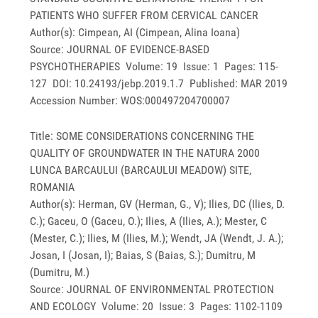
PATIENTS WHO SUFFER FROM CERVICAL CANCER
Author(s): Cimpean, AI (Cimpean, Alina Ioana)
Source: JOURNAL OF EVIDENCE-BASED
PSYCHOTHERAPIES Volume: 19 Issue: 1 Pages: 115-
127 DOI: 10.24193/jebp.2019.1.7 Published: MAR 2019
Accession Number: WOS:000497204700007
Title: SOME CONSIDERATIONS CONCERNING THE
QUALITY OF GROUNDWATER IN THE NATURA 2000
LUNCA BARCAULUI (BARCAULUI MEADOW) SITE,
ROMANIA
Author(s): Herman, GV (Herman, G., V); Ilies, DC (Ilies, D.
C.); Gaceu, O (Gaceu, O.); Ilies, A (Ilies, A.); Mester, C
(Mester, C.); Ilies, M (Ilies, M.); Wendt, JA (Wendt, J. A.);
Josan, I (Josan, I); Baias, S (Baias, S.); Dumitru, M
(Dumitru, M.)
Source: JOURNAL OF ENVIRONMENTAL PROTECTION
AND ECOLOGY Volume: 20 Issue: 3 Pages: 1102-1109